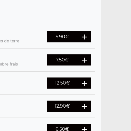
5.90
€
s de terre
7.50
€
mbre frais
12.50
€
12.90
€
6.50
€