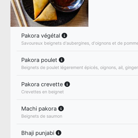
Pakora végétal
Savoureux beignets d'aubergines, d'oignons et de pomme
Pakora poulet
Beignets de poulet légerement épicés, oignons, ail, ginge
Pakora crevette
Crevettes en beignet
Machi pakora
Beignets de saumon
Bhaji punjabi