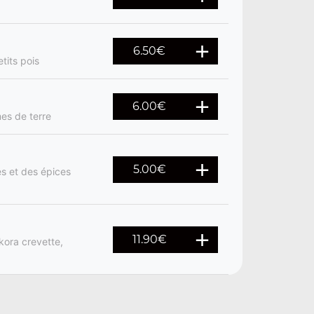
6.50
€
tits pois
6.00
€
mes de terre
5.00
€
s et des épices
11.90
€
kora crevette,