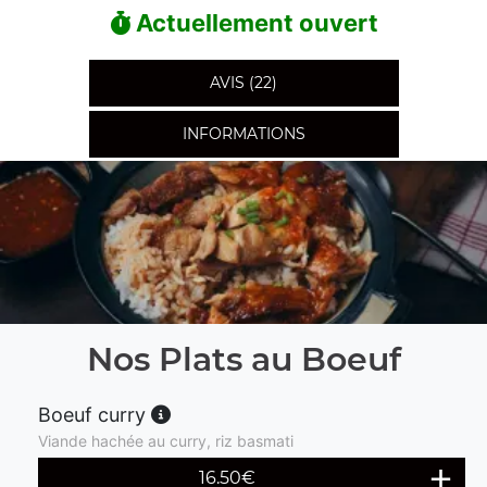
Actuellement ouvert
AVIS (22)
INFORMATIONS
Nos Plats au Boeuf
Boeuf curry
Viande hachée au curry, riz basmati
16.50
€