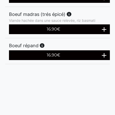
Boeuf madras (trés épicé)
Viande hachée dans une sauce relevée, riz basmati
16.90
€
Boeuf répand
16.90
€