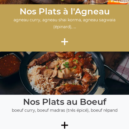
Nos Plats à l'Agneau
agneau curry, agneau shai korma, agneau sagwaia
(épinard), ...
+
Nos Plats au Boeuf
boeuf curry, boeuf madras (trés épicé), boeuf répand
+