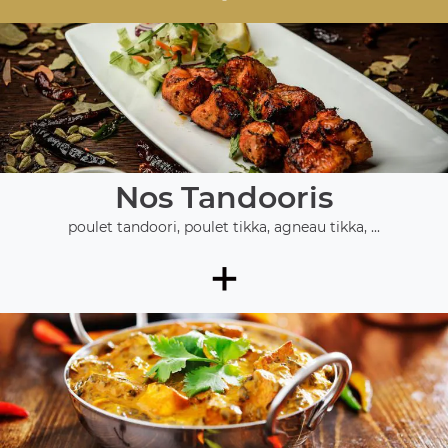
Nos Tandooris
poulet tandoori, poulet tikka, agneau tikka, ...
+