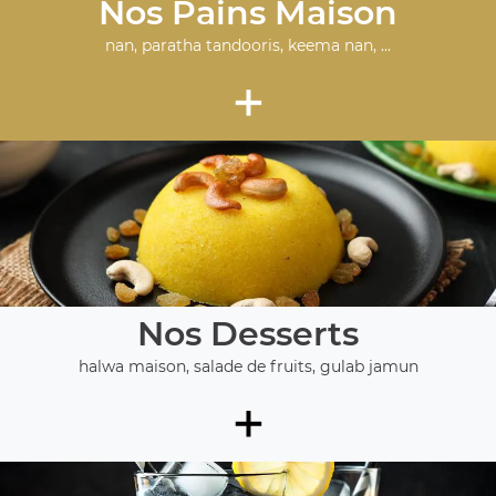
Nos Pains Maison
nan, paratha tandooris, keema nan, ...
+
Nos Desserts
halwa maison, salade de fruits, gulab jamun
+