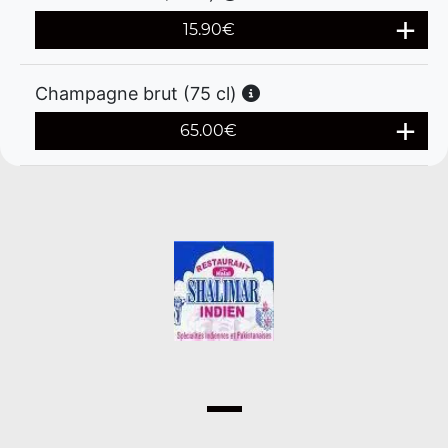
15.90
€
Champagne brut (75 cl)
65.00
€