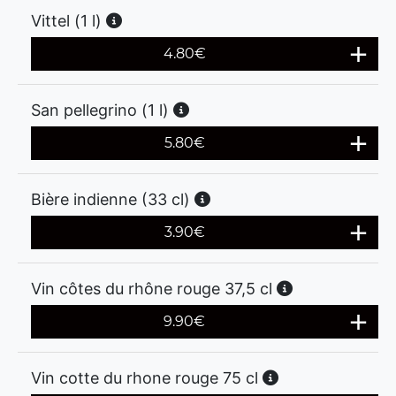
Vittel (1 l)
4.80
€
San pellegrino (1 l)
5.80
€
Bière indienne (33 cl)
3.90
€
Vin côtes du rhône rouge 37,5 cl
9.90
€
Vin cotte du rhone rouge 75 cl