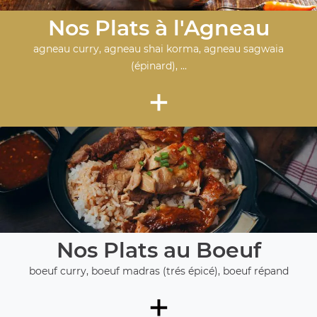
Nos Plats à l'Agneau
agneau curry, agneau shai korma, agneau sagwaia
(épinard), ...
+
Nos Plats au Boeuf
boeuf curry, boeuf madras (trés épicé), boeuf répand
+