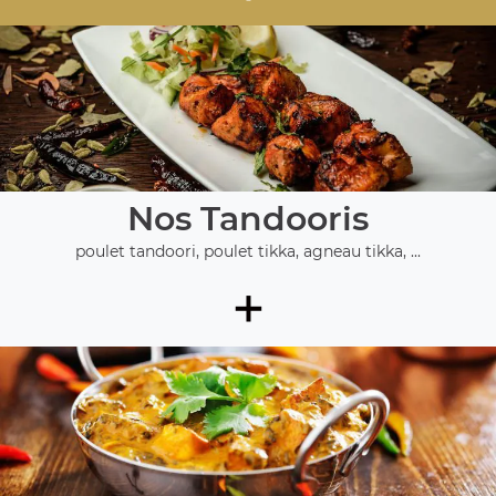
Nos Tandooris
poulet tandoori, poulet tikka, agneau tikka, ...
+