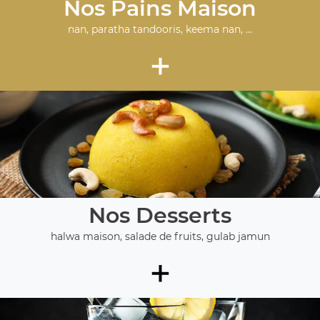
Nos Pains Maison
nan, paratha tandooris, keema nan, ...
+
Nos Desserts
halwa maison, salade de fruits, gulab jamun
+