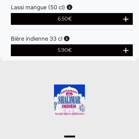
Lassi mangue (50 cl)
6.50
€
Bière indienne 33 cl
5.90
€