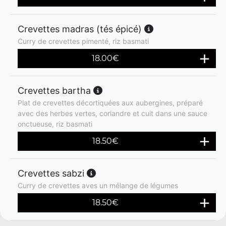
Crevettes madras (tés épicé)
Curry de crevettes pimenté, riz basmati
18.00
€
Crevettes bartha
Plat de crevettes décortiquées aux aubergines, préparé
avec des herbes vertes, coriandre et cuit dans une sauce
onctueuse, riz basmati
18.50
€
Crevettes sabzi
Curry de crevettes aves un mélange de légumes
18.50
€