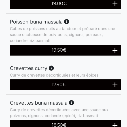
19.00
€
Poisson buna massala
Cubes de poissons cuits au tandoor et préparé dans une
sauce onctueuse de poivraons, oignons, poireaux,
coriandre, riz basmati
19.50
€
Crevettes curry
Curry de crevettes décortiquées et leurs épices
17.90
€
Crevettes buna massala
Curry de crevettes décortiquées avec une sauce aux
poivrons, oignons, coriande (epicé), riz basmati
18.50
€