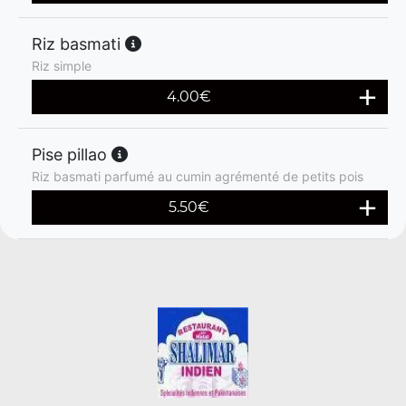
Riz basmati
Riz simple
4.00
€
Pise pillao
Riz basmati parfumé au cumin agrémenté de petits pois
5.50
€