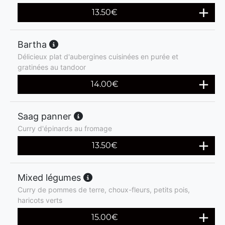
13.50
€
Bartha
Délicieux plat d'aubergines cuisinées en purée et
gratinées au tandoor
14.00
€
Saag panner
Curry d'épinards au fromage
13.50
€
Mixed légumes
Curry de pommes de terre, choux-fleurs, petits pois,
haricots verts
15.00
€