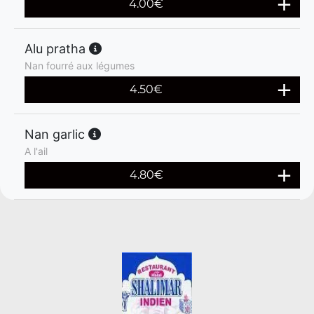
4.00
€
Alu pratha
Nan fourré aux légumes
4.50
€
Nan garlic
A l'ail
4.80
€