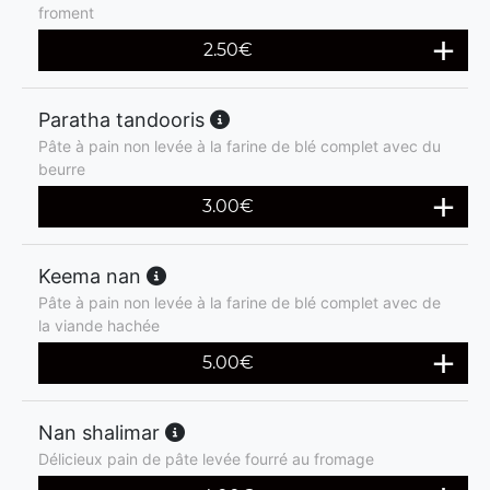
froment
2.50
€
Paratha tandooris
Pâte à pain non levée à la farine de blé complet avec du
beurre
3.00
€
Keema nan
Pâte à pain non levée à la farine de blé complet avec de
la viande hachée
5.00
€
Nan shalimar
Délicieux pain de pâte levée fourré au fromage