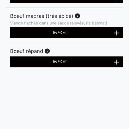
Boeuf madras (trés épicé)
Viande hachée dans une sauce relevée, riz basmati
16.90
€
Boeuf répand
16.90
€