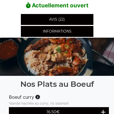
Actuellement ouvert
AVIS (22)
INFORMATIONS
Nos Plats au Boeuf
Boeuf curry
Viande hachée au curry, riz basmati
16.50
€