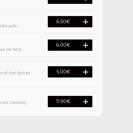
6.50
€
tits pois
6.00
€
mes de terre
5.00
€
s et des épices
11.90
€
kora crevette,