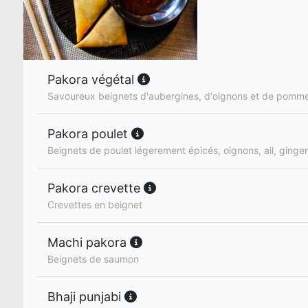
Pakora végétal
Savoureux beignets d'aubergines, d'oignons et de pomme
Pakora poulet
Beignets de poulet légerement épicés, oignons, ail, ginge
Pakora crevette
Crevettes en beignet
Machi pakora
Beignets de saumon
Bhaji punjabi