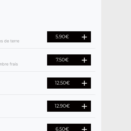
5.90
€
s de terre
7.50
€
mbre frais
12.50
€
12.90
€
6.50
€