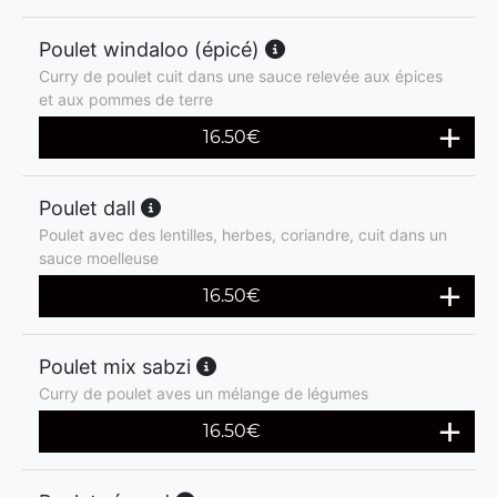
Poulet windaloo (épicé)
Curry de poulet cuit dans une sauce relevée aux épices
et aux pommes de terre
16.50
€
Poulet dall
Poulet avec des lentilles, herbes, coriandre, cuit dans un
sauce moelleuse
16.50
€
Poulet mix sabzi
Curry de poulet aves un mélange de légumes
16.50
€