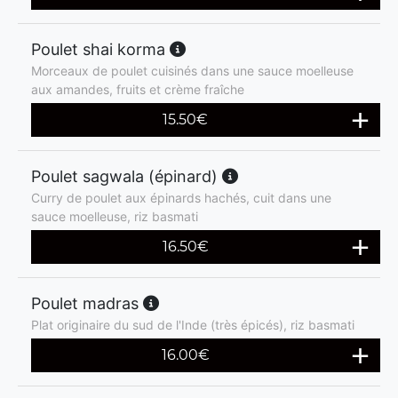
Poulet shai korma
Morceaux de poulet cuisinés dans une sauce moelleuse
aux amandes, fruits et crème fraîche
15.50
€
Poulet sagwala (épinard)
Curry de poulet aux épinards hachés, cuit dans une
sauce moelleuse, riz basmati
16.50
€
Poulet madras
Plat originaire du sud de l'Inde (très épicés), riz basmati
16.00
€