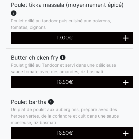
Poulet tikka massala (moyennement épicé)
Poulet grillé au tandoor puis cuisiné aux poivrons,
tomates, oignons
17.00
€
Butter chicken fry
Poulet grillé au Tandoor et servi dans une délicieuse
sauce tomate avec des amandes, riz basmati
16.50
€
Poulet bartha
Un plat de poulet aux aubergines, préparé avec des
herbes vertes, de la coriandre et cuit dans une sauce
moelleuse, riz basmati
16.50
€