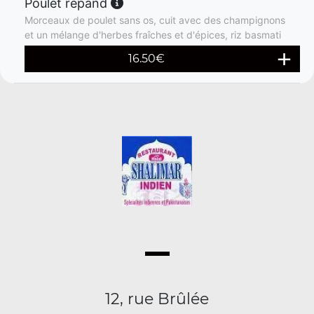
Poulet répand
Morceaux de poulet sans os, cuit avec des champignons
et un mélange d'herbes fraîches et d'épices, riz basmati
16.50
€
12, rue Brûlée