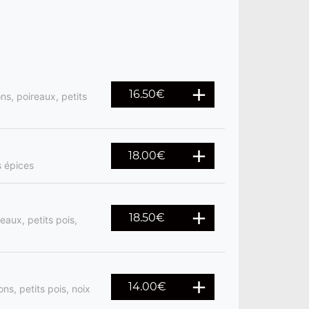
16.50
€
s, poireaux, petits
18.00
€
s épices
18.50
€
aux, petits pois,
14.00
€
ns, petits pois, noix