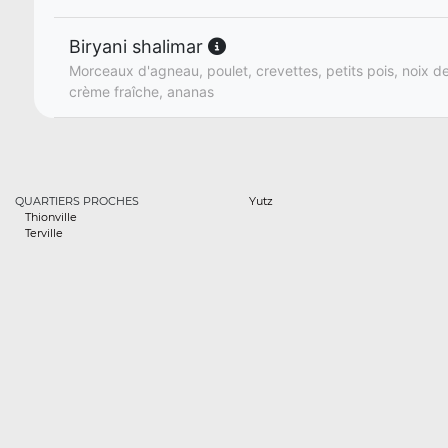
Biryani shalimar
Morceaux d'agneau, poulet, crevettes, petits pois, noix de
crème fraîche, ananas
QUARTIERS PROCHES
Yutz
Thionville
Terville