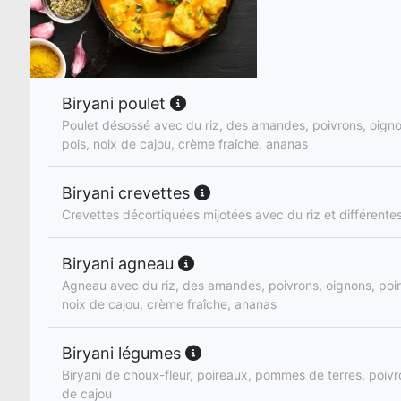
Biryani poulet
Poulet désossé avec du riz, des amandes, poivrons, oignon
pois, noix de cajou, crème fraîche, ananas
Biryani crevettes
Crevettes décortiquées mijotées avec du riz et différente
Biryani agneau
Agneau avec du riz, des amandes, poivrons, oignons, poire
noix de cajou, crème fraîche, ananas
Biryani légumes
Biryani de choux-fleur, poireaux, pommes de terres, poivro
de cajou