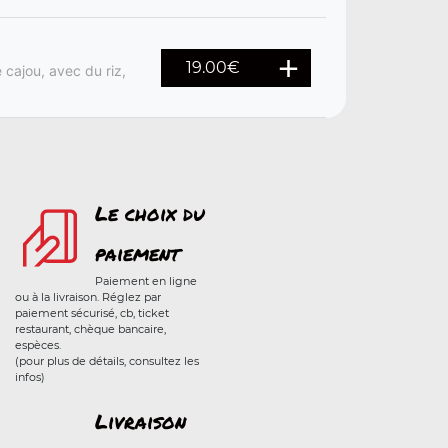
19.00
€
 cajou, avec du riz,
Le choix du
paiement
Paiement en ligne
ou à la livraison. Réglez par
paiement sécurisé, cb, ticket
restaurant, chèque bancaire,
espèces.
(pour plus de détails, consultez les
infos)
Livraison