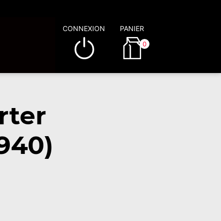
CONNEXION
PANIER
0
rter
940)