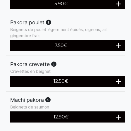
5.90
€
Pakora poulet
Beignets de poulet légerement épicés, oignons, ail,
gingembre frais
7.50
€
Pakora crevette
Crevettes en beignet
12.50
€
Machi pakora
Beignets de saumon
12.90
€