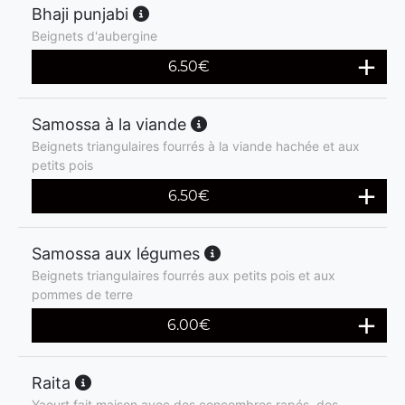
Bhaji punjabi
Beignets d'aubergine
6.50
€
Samossa à la viande
Beignets triangulaires fourrés à la viande hachée et aux
petits pois
6.50
€
Samossa aux légumes
Beignets triangulaires fourrés aux petits pois et aux
pommes de terre
6.00
€
Raita
Yaourt fait maison avec des concombres rapés, des