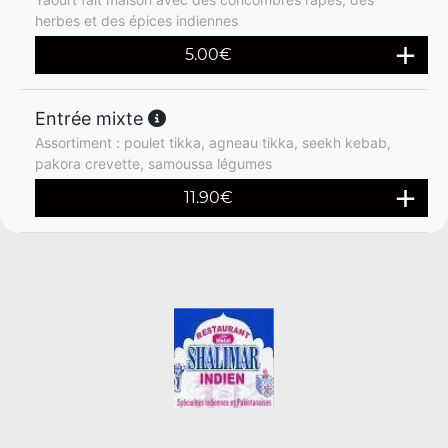
herbes et des épices indiennes
5.00
€
Entrée mixte
Assortiment : poulet tikka, agneau tikka, seekh kebab,
pakora crevette, samoussa légumes
11.90
€