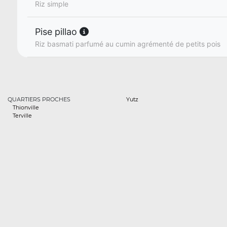
Riz simple
Pise pillao
Riz basmati parfumé au cumin agrémenté de petits pois
QUARTIERS PROCHES
Yutz
Thionville
Terville