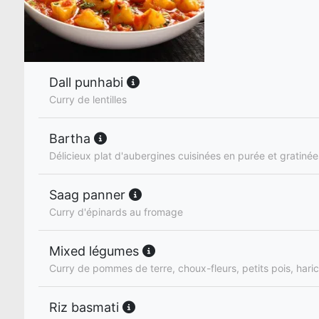
Dall punhabi
Curry de lentilles
Bartha
Délicieux plat d'aubergines cuisinées en purée et gratiné
Saag panner
Curry d'épinards au fromage
Mixed légumes
Curry de pommes de terre, choux-fleurs, petits pois, haric
Riz basmati