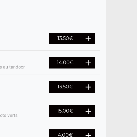
13.50
€
14.00
€
es au tandoor
13.50
€
15.00
€
ots verts
4.00
€