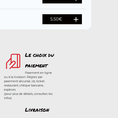
5.50
€
Le choix du
paiement
Paiement en ligne
ou à la livraison. Réglez par
paiement sécurisé, cb, ticket
restaurant, chèque bancaire,
espèces.
(pour plus de détails, consultez les
infos)
Livraison