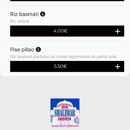
Riz basmati
Riz simple
4.00
€
Pise pillao
Riz basmati parfumé au cumin agrémenté de petits pois
5.50
€