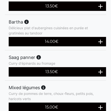
13.50
€
Bartha
Délicieux plat d'aubergines cuisinées en purée et
gratinées au tandoor
14.00
€
Saag panner
Curry d'épinards au fromage
13.50
€
Mixed légumes
Curry de pommes de terre, choux-fleurs, petits pois,
haricots verts
15.00
€