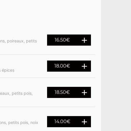
16.50
€
s, poireaux, petits
18.00
€
s épices
18.50
€
aux, petits pois,
14.00
€
ns, petits pois, noix