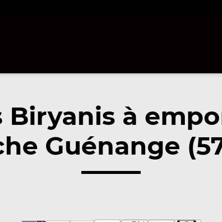
 Biryanis à empo
che Guénange (57