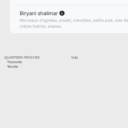
Biryani shalimar
Morceaux d'agneau, poulet, crevettes, petits pois, noix de
crème fraîche, ananas
QUARTIERS PROCHES
Yutz
Thionville
Terville