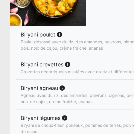
Biryani poulet
Poulet désossé avec du riz, des amandes, poivrons, oignon
pois, noix de cajou, crème fraîche, ananas
Biryani crevettes
Crevettes décortiquées mijotées avec du riz et différente
Biryani agneau
Agneau avec du riz, des amandes, poivrons, oignons, poire
noix de cajou, crème fraîche, ananas
Biryani légumes
Biryani de choux-fleur, poireaux, pommes de terres, poivro
de cajou