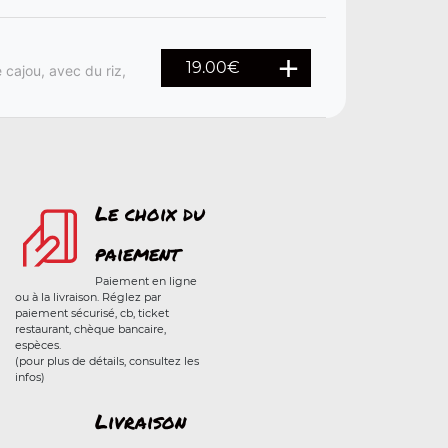
19.00
€
 cajou, avec du riz,
Le choix du
paiement
Paiement en ligne
ou à la livraison. Réglez par
paiement sécurisé, cb, ticket
restaurant, chèque bancaire,
espèces.
(pour plus de détails, consultez les
infos)
Livraison