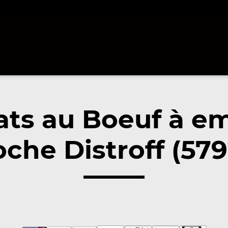
ats au Boeuf à e
oche Distroff (579