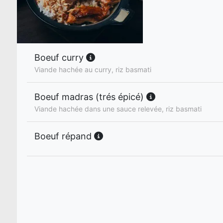
Boeuf curry
Viande hachée au curry, riz basmati
Boeuf madras (trés épicé)
Viande hachée dans une sauce relevée, riz basmati
Boeuf répand