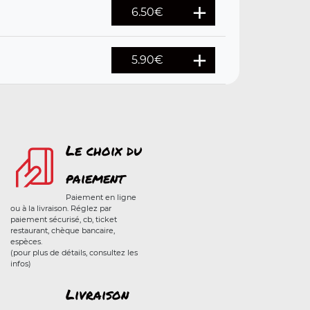
6.50
€
5.90
€
Le choix du
paiement
Paiement en ligne
ou à la livraison. Réglez par
paiement sécurisé, cb, ticket
restaurant, chèque bancaire,
espèces.
(pour plus de détails, consultez les
infos)
Livraison