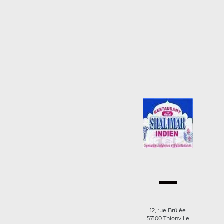
12, rue Brûlée
57100 Thionville