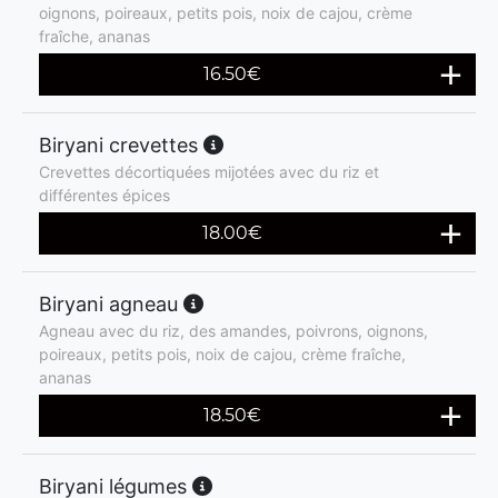
oignons, poireaux, petits pois, noix de cajou, crème
fraîche, ananas
16.50
€
Biryani crevettes
Crevettes décortiquées mijotées avec du riz et
différentes épices
18.00
€
Biryani agneau
Agneau avec du riz, des amandes, poivrons, oignons,
poireaux, petits pois, noix de cajou, crème fraîche,
ananas
18.50
€
Biryani légumes