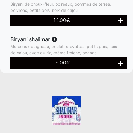
Biryani de choux-fleur, poireaux, pommes de terres,
poivrons, petits pois, noix de cajou
14.00
€
Biryani shalimar
Morceaux d'agneau, poulet, crevettes, petits pois, noix
de cajou, avec du riz, crème fraîche, ananas
19.00
€