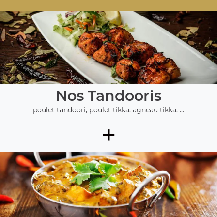
Nos Tandooris
poulet tandoori, poulet tikka, agneau tikka, ...
+