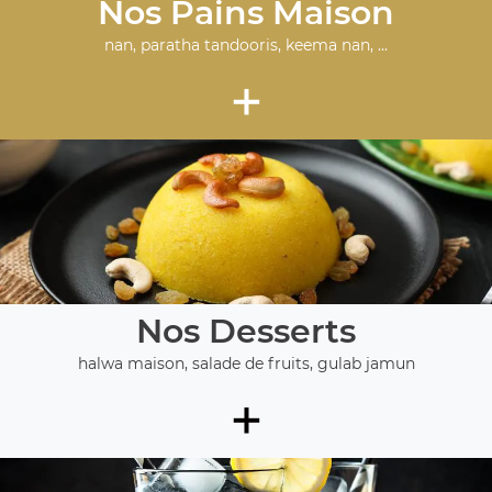
Nos Pains Maison
nan, paratha tandooris, keema nan, ...
+
Nos Desserts
halwa maison, salade de fruits, gulab jamun
+