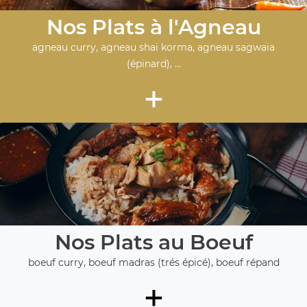
Nos Plats à l'Agneau
agneau curry, agneau shai korma, agneau sagwaia
(épinard), ...
+
Nos Plats au Boeuf
boeuf curry, boeuf madras (trés épicé), boeuf répand
+