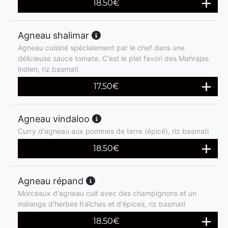
18.50
€
Agneau shalimar
Agneau cuisiné spécialement par le chef dans une
délicieuse sauce tomate. C'est le plat favori des Mahrajas
indien, riz basmati
17.50
€
Agneau vindaloo
Curry d'agneau aux pommes de terre (épicé), riz basmati
18.50
€
Agneau répand
Morceaux d'agneau cuit avec des champignons et un
mélange d'herbes fraîches et d'épices, riz basmati
18.50
€