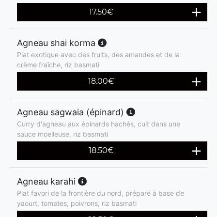
17.50
€
Agneau shai korma
Plat exotique avec des fruits, des amandes et de la
crème fraîche, riz basmati
18.00
€
Agneau sagwaia (épinard)
Curry d'agneau aux épinards hachés, cuit dans une
sauce moelleuse, riz basmati
18.50
€
Agneau karahi
Plat favori de la frontière du nord, préparé à base de
yaourt, tomates, poivrons, riz basmati