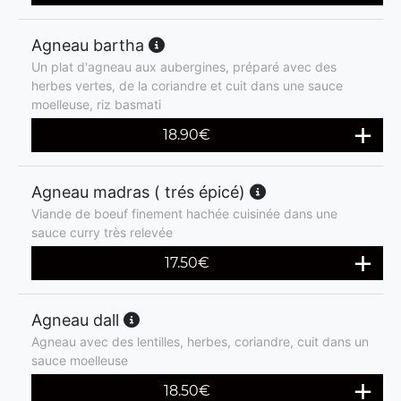
Agneau bartha
Un plat d'agneau aux aubergines, préparé avec des
herbes vertes, de la coriandre et cuit dans une sauce
moelleuse, riz basmati
18.90
€
Agneau madras ( trés épicé)
Viande de boeuf finement hachée cuisinée dans une
sauce curry très relevée
17.50
€
Agneau dall
Agneau avec des lentilles, herbes, coriandre, cuit dans un
sauce moelleuse
18.50
€