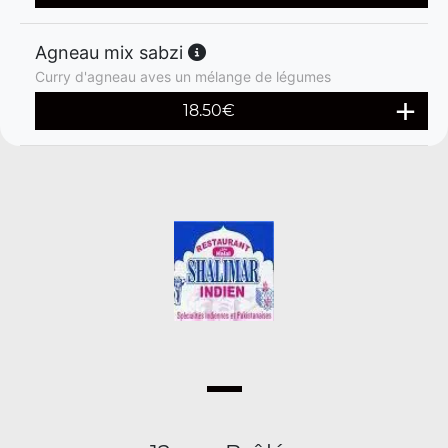
Agneau mix sabzi
Curry d'agneau aves un mélange de légumes
18.50
€