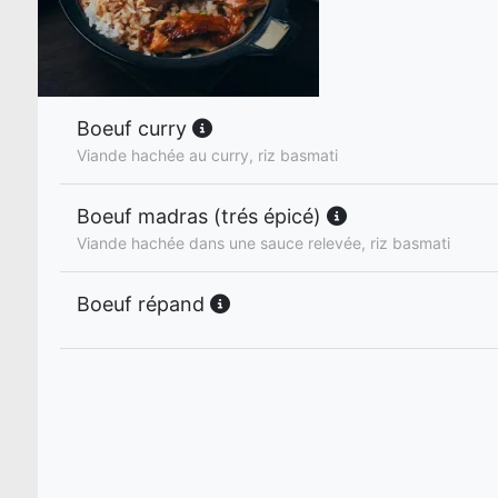
Boeuf curry
Viande hachée au curry, riz basmati
Boeuf madras (trés épicé)
Viande hachée dans une sauce relevée, riz basmati
Boeuf répand