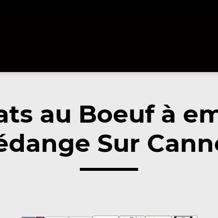
ats au Boeuf à e
édange Sur Canne