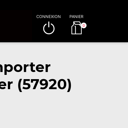
CONNEXION
PANIER
0
mporter
r (57920)