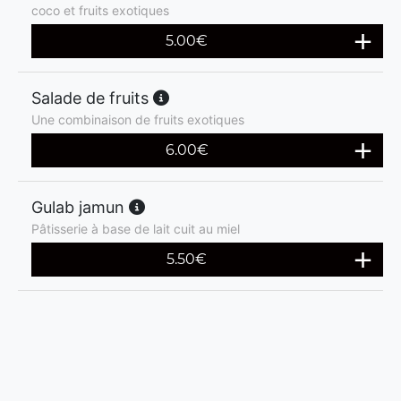
coco et fruits exotiques
5.00
€
Salade de fruits
Une combinaison de fruits exotiques
6.00
€
Gulab jamun
Pâtisserie à base de lait cuit au miel
5.50
€