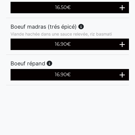
16.50
€
Boeuf madras (trés épicé)
Viande hachée dans une sauce relevée, riz basmati
16.90
€
Boeuf répand
16.90
€